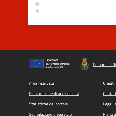
Valuta 2 stelle su 5
Valuta 1 stelle su 5
Comune di R
Footer menu
Area riservata
Crediti
Dichiarazione di accessibilità
Contatt
Statistiche del portale
Leggi l
Segnalazione disservizio
Piano d