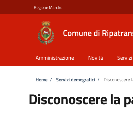
Salta al contenuto principale
Skip to footer content
Regione Marche
Comune di Ripatra
Amministrazione
Novità
Servizi
Briciole di pane
Home
/
Servizi demografici
/
Disconoscere l
Disconoscere la p