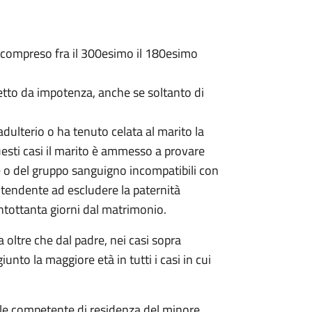
 compreso fra il 300esimo il 180esimo
fetto da impotenza, anche se soltanto di
ulterio o ha tenuto celata al marito la
questi casi il marito è ammesso a provare
he o del gruppo sanguigno incompatibili con
o tendente ad escludere la paternità
centottanta giorni dal matrimonio.
 oltre che dal padre, nei casi sopra
iunto la maggiore età in tutti i casi in cui
nale competente di residenza del minore.