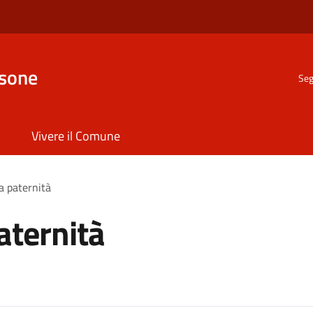
nsone
Seg
Vivere il Comune
a paternità
aternità