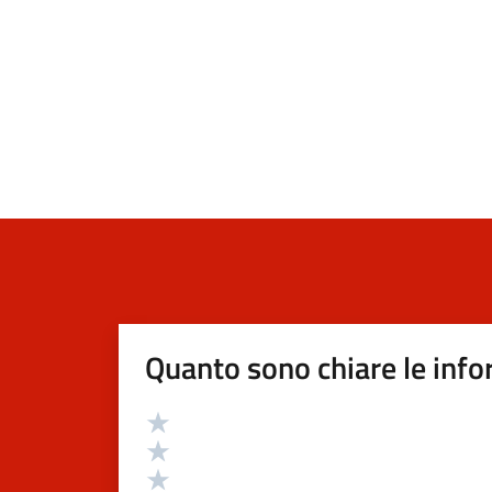
Quanto sono chiare le info
Valutazione
Valuta 5 stelle su 5
Valuta 4 stelle su 5
Valuta 3 stelle su 5