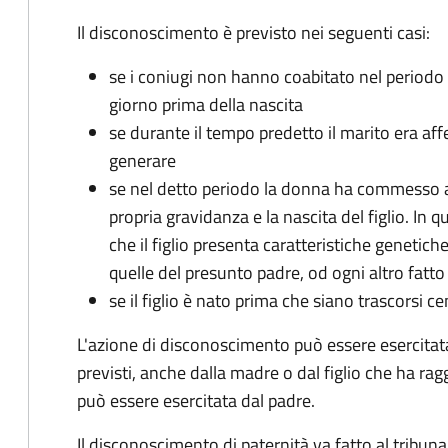
Il disconoscimento è previsto nei seguenti casi:
se i coniugi non hanno coabitato nel periodo
giorno prima della nascita
se durante il tempo predetto il marito era af
generare
se nel detto periodo la donna ha commesso ad
propria gravidanza e la nascita del figlio. In 
che il figlio presenta caratteristiche genetic
quelle del presunto padre, od ogni altro fatt
se il figlio è nato prima che siano trascorsi 
L'azione di disconoscimento può essere esercitata
previsti, anche dalla madre o dal figlio che ha ragg
può essere esercitata dal padre.
Il disconoscimento di paternità va fatto al tribu