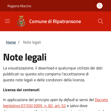
Salta al contenuto principale
Skip to footer content
Regione Marche
Comune di Ripatransone
Briciole di pane
Home
/
Note legali
Note legali
La visualizzazione, il download e qualunque utilizzo dei dati
pubblicati su questo sito comporta l'accettazione di
queste note legali e delle condizioni della licenza.
Licenza dei contenuti
In applicazione del principio
open by default
ai sensi del
Decreto
legislativo 07/03/2005, n. 82, art. 52
e salvo dove