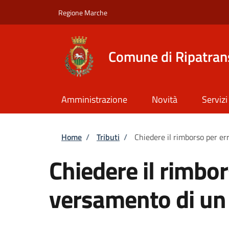
Salta al contenuto principale
Skip to footer content
Regione Marche
Comune di Ripatra
Amministrazione
Novità
Servizi
Briciole di pane
Home
/
Tributi
/
Chiedere il rimborso per er
Chiedere il rimbor
versamento di un 