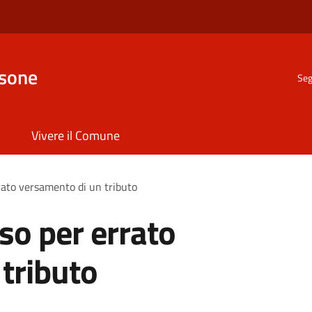
nsone
Seg
Vivere il Comune
rato versamento di un tributo
so per errato
tributo