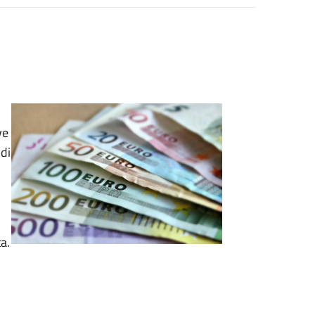
ve
di
a.