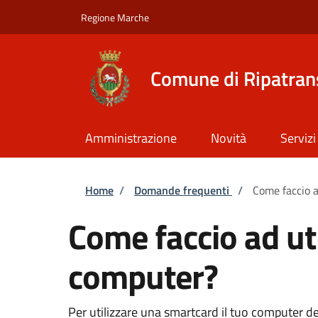
Salta al contenuto principale
Skip to footer content
Regione Marche
Comune di Ripatra
Amministrazione
Novità
Servizi
Briciole di pane
Home
/
Domande frequenti
/
Come faccio a
Come faccio ad ut
computer?
Per utilizzare una smartcard il tuo computer d