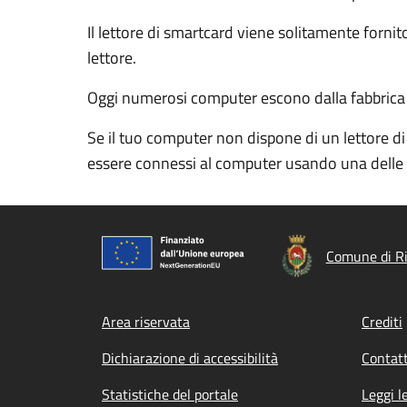
Il lettore di smartcard viene solitamente forn
lettore.
Oggi numerosi computer escono dalla fabbrica con
Se il tuo computer non dispone di un lettore di
essere connessi al computer usando una delle 
Comune di R
Footer menu
Area riservata
Crediti
Dichiarazione di accessibilità
Contatt
Statistiche del portale
Leggi l