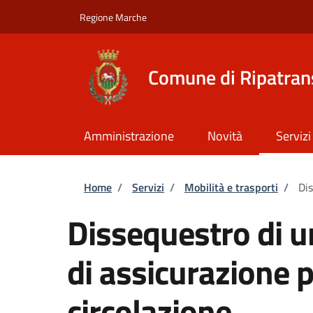
Salta al contenuto principale
Skip to footer content
Regione Marche
Comune di Ripatra
Amministrazione
Novità
Servizi
Briciole di pane
Home
/
Servizi
/
Mobilità e trasporti
/
Dis
Dissequestro di u
di assicurazione p
circolazione