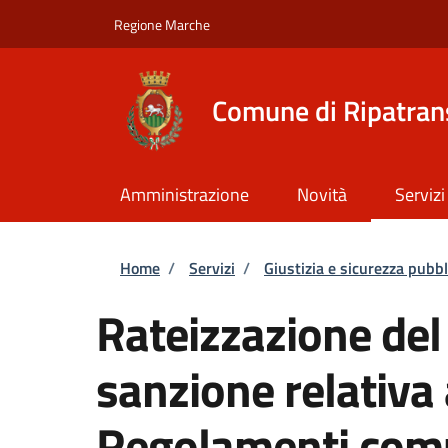
Salta al contenuto principale
Skip to footer content
Regione Marche
Comune di Ripatra
Amministrazione
Novità
Servizi
Briciole di pane
Home
/
Servizi
/
Giustizia e sicurezza pubbl
Rateizzazione de
sanzione relativa
Regolamenti com