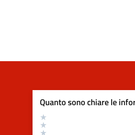
Quanto sono chiare le info
Valutazione
Valuta 5 stelle su 5
Valuta 4 stelle su 5
Valuta 3 stelle su 5