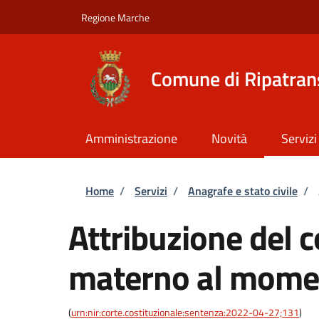
Salta al contenuto principale
Skip to footer content
Regione Marche
Comune di Ripatra
Amministrazione
Novità
Servizi
Briciole di pane
Home
/
Servizi
/
Anagrafe e stato civile
/
Attribuzione del
materno al momen
(
urn:nir:corte.costituzionale:sentenza:2022-04-27;131
)