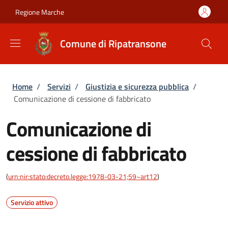
Salta al contenuto principale
Skip to footer content
Regione Marche
Comune di Ripatransone
Briciole di pane
Home
/
Servizi
/
Giustizia e sicurezza pubblica
/
Comunicazione di cessione di fabbricato
Comunicazione di
cessione di fabbricato
(
urn:nir:stato:decreto.legge:1978-03-21;59~art12
)
Servizio attivo