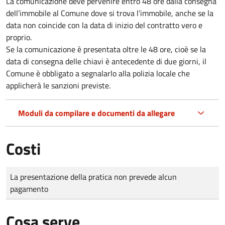
La comunicazione deve pervenire
entro 48 ore
dalla consegna
dell’immobile al Comune dove si trova l’immobile, anche se la
data non coincide con la data di inizio del contratto vero e
proprio.
Se la comunicazione è presentata oltre le 48 ore, cioè se la
data di consegna delle chiavi è antecedente di due giorni, il
Comune è obbligato a segnalarlo alla polizia locale che
applicherà le sanzioni previste.
Moduli da compilare e documenti da allegare
Costi
Tipo di pagamento
Importo
La presentazione della pratica non prevede alcun
pagamento
Cosa serve