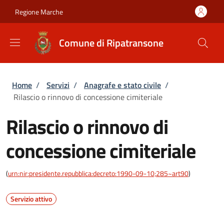
Salta al contenuto principale
Skip to footer content
Regione Marche
Comune di Ripatransone
Briciole di pane
Home
/
Servizi
/
Anagrafe e stato civile
/
Rilascio o rinnovo di concessione cimiteriale
Rilascio o rinnovo di
concessione cimiteriale
(
urn:nir:presidente.repubblica:decreto:1990-09-10;285~art90
)
Servizio attivo