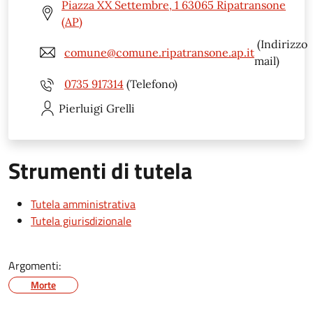
Piazza XX Settembre, 1 63065 Ripatransone
(AP)
(Indirizzo
comune@comune.ripatransone.ap.it
mail)
0735 917314
(Telefono)
Pierluigi
Grelli
Strumenti di tutela
Tutela amministrativa
Tutela giurisdizionale
Argomenti:
Morte