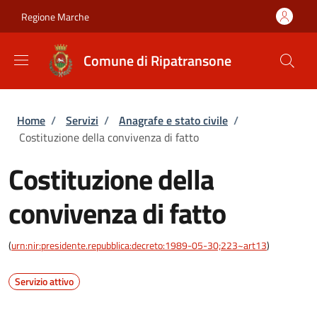
Salta al contenuto principale
Skip to footer content
Regione Marche
Comune di Ripatransone
Briciole di pane
Home
/
Servizi
/
Anagrafe e stato civile
/
Costituzione della convivenza di fatto
Costituzione della
convivenza di fatto
(
urn:nir:presidente.repubblica:decreto:1989-05-30;223~art13
)
Servizio attivo