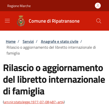
Salta al contenuto principale
Skip to footer content
Regione Marche
Comune di Ripatransone
Briciole di pane
Home
/
Servizi
/
Anagrafe e stato civile
/
Rilascio o aggiornamento del libretto internazionale di
famiglia
Rilascio o aggiornamento
del libretto internazionale
di famiglia
(
urn:nir:stato:legge:1977-07-08;487~art4
)