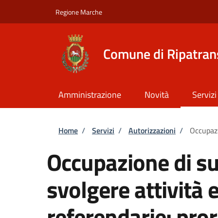
Salta al contenuto principale
Skip to footer content
Regione Marche
Comune di Ripatra
Amministrazione
Novità
Servizi
Briciole di pane
Home
/
Servizi
/
Autorizzazioni
/
Occupazi
Occupazione di su
svolgere attività e
referendarie: pro