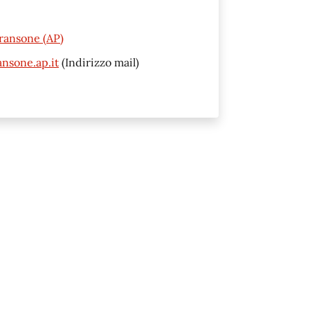
ransone (AP)
nsone.ap.it
(Indirizzo mail)