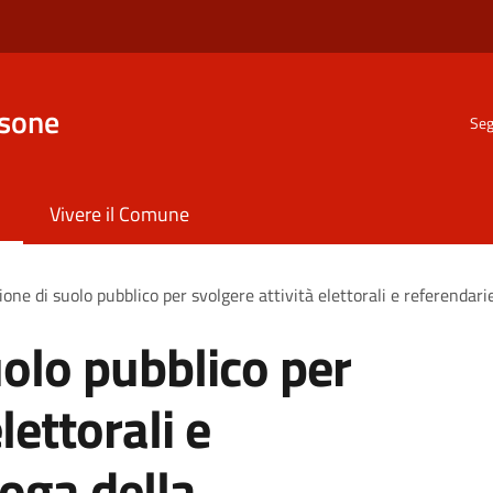
nsone
Seg
Vivere il Comune
one di suolo pubblico per svolgere attività elettorali e referendari
olo pubblico per
lettorali e
roga della