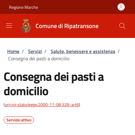
Salta al contenuto principale
Skip to footer content
Regione Marche
Comune di Ripatransone
Briciole di pane
Home
/
Servizi
/
Salute, benessere e assistenza
/
Consegna dei pasti a domicilio
Consegna dei pasti a
domicilio
(
urn:nir:stato:legge:2000-11-08;328~art6
)
Servizio attivo