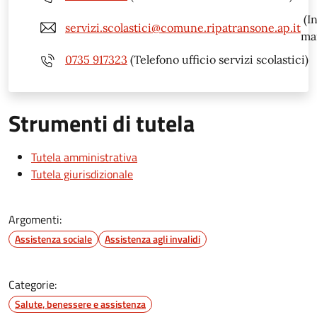
(In
servizi.scolastici@comune.ripatransone.ap.it
mai
0735 917323
(Telefono ufficio servizi scolastici)
Strumenti di tutela
Tutela amministrativa
Tutela giurisdizionale
Argomenti:
Assistenza sociale
Assistenza agli invalidi
Categorie:
Salute, benessere e assistenza