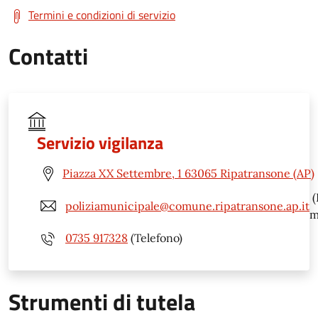
Termini e condizioni di servizio
Contatti
Servizio vigilanza
Piazza XX Settembre, 1 63065 Ripatransone (AP)
(
poliziamunicipale@comune.ripatransone.ap.it
m
0735 917328
(Telefono)
Strumenti di tutela