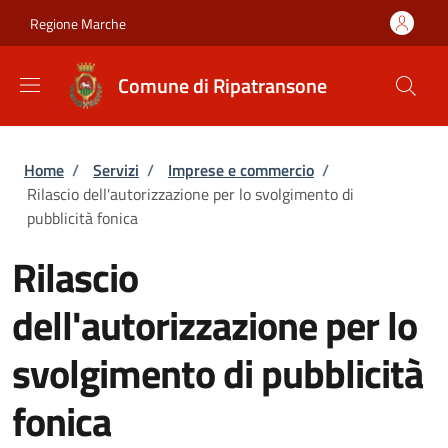
Salta al contenuto principale
Skip to footer content
Regione Marche
Comune di Ripatransone
Briciole di pane
Home
/
Servizi
/
Imprese e commercio
/
Rilascio dell'autorizzazione per lo svolgimento di
pubblicità fonica
Rilascio
dell'autorizzazione per lo
svolgimento di pubblicità
fonica