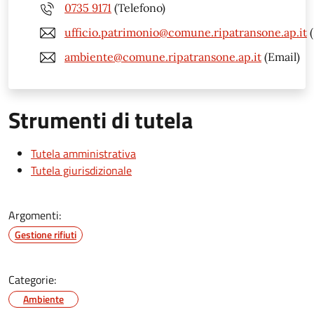
0735 9171
(Telefono)
ufficio.patrimonio@comune.ripatransone.ap.it
(
ambiente@comune.ripatransone.ap.it
(Email)
Strumenti di tutela
Tutela amministrativa
Tutela giurisdizionale
Argomenti:
Gestione rifiuti
Categorie:
Ambiente