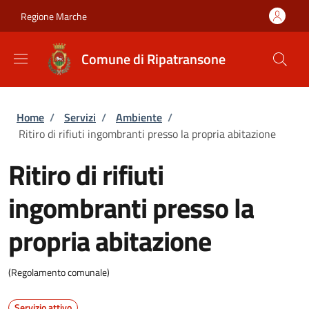
Salta al contenuto principale
Skip to footer content
Regione Marche
Comune di Ripatransone
Briciole di pane
Home
/
Servizi
/
Ambiente
/
Ritiro di rifiuti ingombranti presso la propria abitazione
Ritiro di rifiuti
ingombranti presso la
propria abitazione
(Regolamento comunale)
Servizio attivo