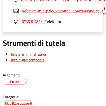
Piazza XX Settembre, 1 63065 Ripatransone (AP)
(
poliziamunicipale@comune.ripatransone.ap.it
m
0735 917328
(Telefono)
Strumenti di tutela
Tutela amministrativa
Tutela giurisdizionale
Argomenti:
Polizia
Categorie:
Mobilità e trasporti