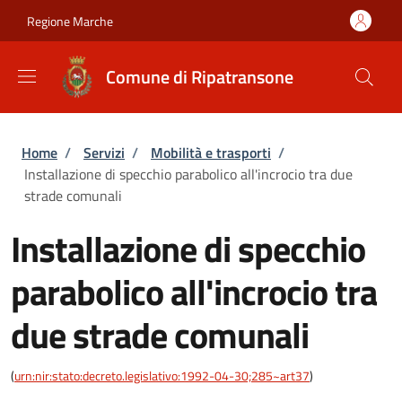
Salta al contenuto principale
Skip to footer content
Regione Marche
Comune di Ripatransone
Briciole di pane
Home
/
Servizi
/
Mobilità e trasporti
/
Installazione di specchio parabolico all'incrocio tra due
strade comunali
Installazione di specchio
parabolico all'incrocio tra
due strade comunali
(
urn:nir:stato:decreto.legislativo:1992-04-30;285~art37
)